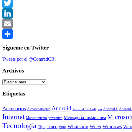
Facebook
Twitter
LinkedIn
Email
Compartir
Sígueme en Twitter
Tweets por el @ComredCR.
Archivos
Archivos
Etiquetas
Android
Accesorios
Android
Almacenamiento
Android L
Android 5.0 Lollipop
Internet
Microsof
Mensajería Instantanea
Mantenimiento preventivo
Tecnología
Whatsapp
Wi-Fi
Windows
Truco
Win
Tips
Virus