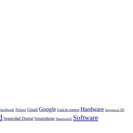
Hardware
Google
Gmail
Facebook
Futuro
Guía de compra
Impresora 3D
d
Software
Smartphone
Seguridad Digital
Smartwatch