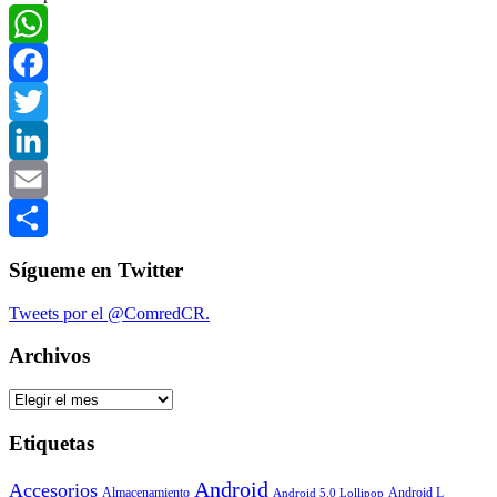
Compartir
WhatsApp
Facebook
Twitter
LinkedIn
Email
Compartir
Sígueme en Twitter
Tweets por el @ComredCR.
Archivos
Archivos
Etiquetas
Android
Accesorios
Almacenamiento
Android L
Android 5.0 Lollipop