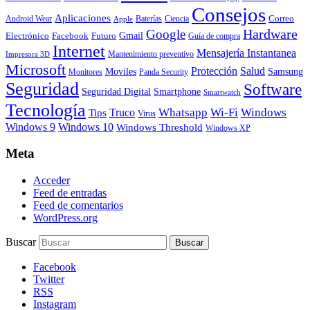
Consejos
Aplicaciones
Correo
Android Wear
Baterías
Ciencia
Apple
Hardware
Google
Gmail
Electrónico
Facebook
Futuro
Guía de compra
Internet
Mensajería Instantanea
Mantenimiento preventivo
Impresora 3D
Microsoft
Protección
Salud
Moviles
Samsung
Monitores
Panda Security
Seguridad
Software
Smartphone
Seguridad Digital
Smartwatch
Tecnología
Whatsapp
Wi-Fi
Windows
Truco
Tips
Virus
Windows 9
Windows 10
Windows Threshold
Windows XP
Meta
Acceder
Feed de entradas
Feed de comentarios
WordPress.org
Buscar
Facebook
Twitter
RSS
Instagram