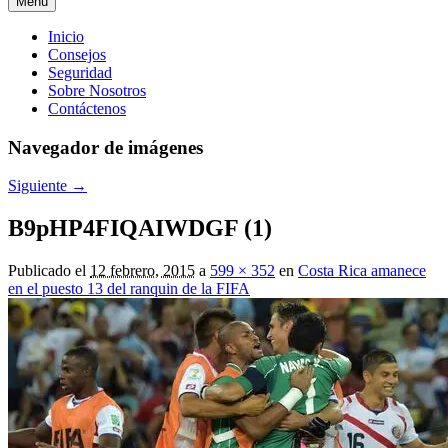
Menú
Menú
Inicio
Consejos
principal
Seguridad
Sobre Nosotros
Contáctenos
Navegador de imágenes
Siguiente →
B9pHP4FIQAIWDGF (1)
Publicado el
12 febrero, 2015
a
599 × 352
en
Costa Rica amanece
en el puesto 13 del ranquin de la FIFA