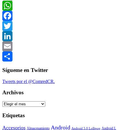
Compartir
WhatsApp
Facebook
Twitter
LinkedIn
Email
Compartir
Sígueme en Twitter
Tweets por el @ComredCR.
Archivos
Archivos
Etiquetas
Android
Accesorios
Almacenamiento
Android L
Android 5.0 Lollipop