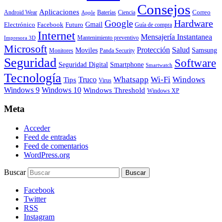
Consejos
Aplicaciones
Correo
Android Wear
Baterías
Ciencia
Apple
Hardware
Google
Gmail
Electrónico
Facebook
Futuro
Guía de compra
Internet
Mensajería Instantanea
Mantenimiento preventivo
Impresora 3D
Microsoft
Protección
Salud
Moviles
Samsung
Monitores
Panda Security
Seguridad
Software
Smartphone
Seguridad Digital
Smartwatch
Tecnología
Whatsapp
Wi-Fi
Windows
Truco
Tips
Virus
Windows 9
Windows 10
Windows Threshold
Windows XP
Meta
Acceder
Feed de entradas
Feed de comentarios
WordPress.org
Buscar
Facebook
Twitter
RSS
Instagram