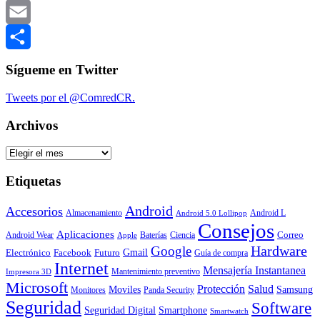
LinkedIn
Email
Compartir
Sígueme en Twitter
Tweets por el @ComredCR.
Archivos
Archivos
Etiquetas
Android
Accesorios
Almacenamiento
Android L
Android 5.0 Lollipop
Consejos
Aplicaciones
Correo
Android Wear
Baterías
Ciencia
Apple
Hardware
Google
Gmail
Electrónico
Facebook
Futuro
Guía de compra
Internet
Mensajería Instantanea
Mantenimiento preventivo
Impresora 3D
Microsoft
Protección
Salud
Moviles
Samsung
Monitores
Panda Security
Seguridad
Software
Smartphone
Seguridad Digital
Smartwatch