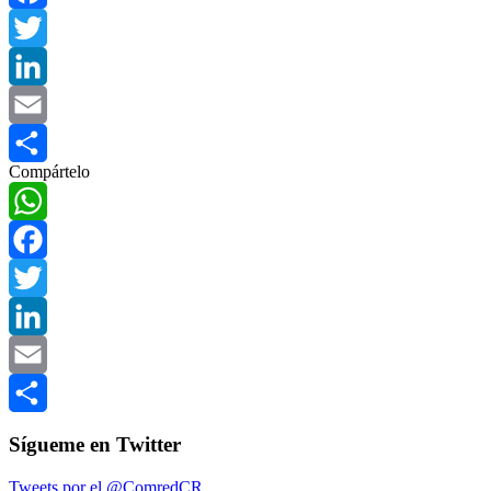
Facebook
Twitter
LinkedIn
Email
Compártelo
Compartir
WhatsApp
Facebook
Twitter
LinkedIn
Email
Compartir
Sígueme en Twitter
Tweets por el @ComredCR.