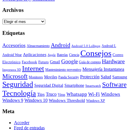
Archivos
Archivos
Etiquetas
Android
Accesorios
Almacenamiento
Android L
Android 5.0 Lollipop
Consejos
Aplicaciones
Correo
Android Wear
Baterías
Ciencia
Apple
Hardware
Google
Gmail
Electrónico
Facebook
Futuro
Guía de compra
Internet
Mensajería Instantanea
Mantenimiento preventivo
Impresora 3D
Microsoft
Protección
Salud
Moviles
Samsung
Monitores
Panda Security
Seguridad
Software
Smartphone
Seguridad Digital
Smartwatch
Tecnología
Whatsapp
Wi-Fi
Windows
Truco
Tips
Virus
Windows 9
Windows 10
Windows Threshold
Windows XP
Meta
Acceder
Feed de entradas