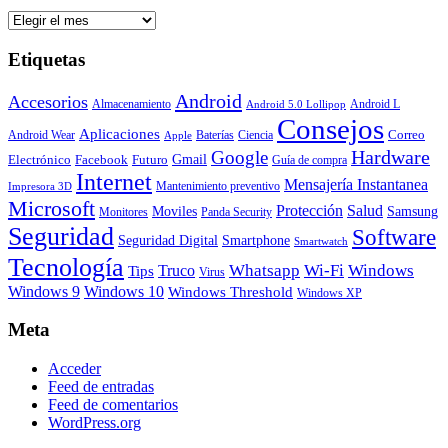
Archivos
Etiquetas
Android
Accesorios
Almacenamiento
Android L
Android 5.0 Lollipop
Consejos
Aplicaciones
Correo
Android Wear
Baterías
Ciencia
Apple
Hardware
Google
Gmail
Electrónico
Facebook
Futuro
Guía de compra
Internet
Mensajería Instantanea
Mantenimiento preventivo
Impresora 3D
Microsoft
Protección
Salud
Moviles
Samsung
Monitores
Panda Security
Seguridad
Software
Smartphone
Seguridad Digital
Smartwatch
Tecnología
Whatsapp
Wi-Fi
Windows
Truco
Tips
Virus
Windows 9
Windows 10
Windows Threshold
Windows XP
Meta
Acceder
Feed de entradas
Feed de comentarios
WordPress.org