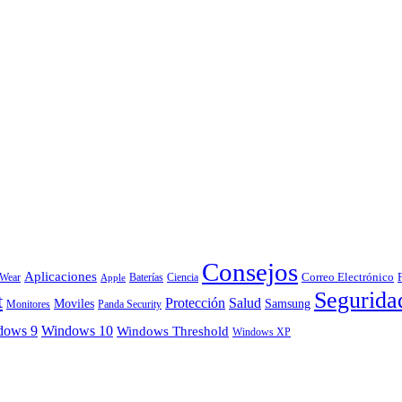
Consejos
Aplicaciones
Correo Electrónico
 Wear
Baterías
Ciencia
Apple
Segurida
t
Protección
Salud
Moviles
Samsung
Monitores
Panda Security
dows 9
Windows 10
Windows Threshold
Windows XP