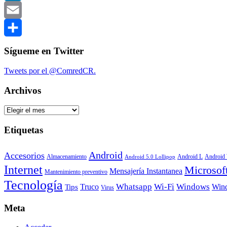
LinkedIn
Email
Compartir
Sígueme en Twitter
Tweets por el @ComredCR.
Archivos
Archivos
Etiquetas
Android
Accesorios
Android
Almacenamiento
Android L
Android 5.0 Lollipop
Internet
Microsof
Mensajería Instantanea
Mantenimiento preventivo
Tecnología
Whatsapp
Wi-Fi
Windows
Truco
Win
Tips
Virus
Meta