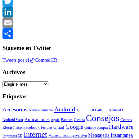
Facebook
Twitter
LinkedIn
Email
Compartir
Sígueme en Twitter
Tweets por el @ComredCR.
Archivos
Archivos
Etiquetas
Android
Accesorios
Almacenamiento
Android L
Android 5.0 Lollipop
Consejos
Aplicaciones
Correo
Android Wear
Baterías
Ciencia
Apple
Hardware
Google
Gmail
Electrónico
Facebook
Futuro
Guía de compra
Internet
Mensajería Instantanea
Mantenimiento preventivo
Impresora 3D