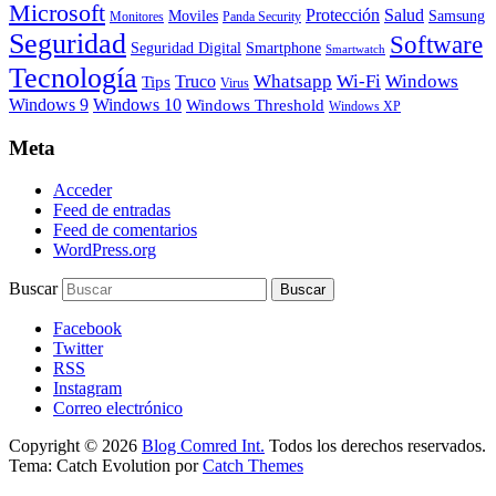
Microsoft
Protección
Salud
Moviles
Samsung
Monitores
Panda Security
Seguridad
Software
Smartphone
Seguridad Digital
Smartwatch
Tecnología
Whatsapp
Wi-Fi
Windows
Truco
Tips
Virus
Windows 9
Windows 10
Windows Threshold
Windows XP
Meta
Acceder
Feed de entradas
Feed de comentarios
WordPress.org
Buscar
Facebook
Twitter
RSS
Instagram
Correo electrónico
Copyright © 2026
Blog Comred Int.
Todos los derechos reservados.
Tema: Catch Evolution por
Catch Themes