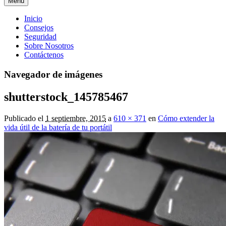
Menú
Menú
Inicio
Consejos
principal
Seguridad
Sobre Nosotros
Contáctenos
Navegador de imágenes
shutterstock_145785467
Publicado el
1 septiembre, 2015
a
610 × 371
en
Cómo extender la
vida útil de la batería de tu portátil