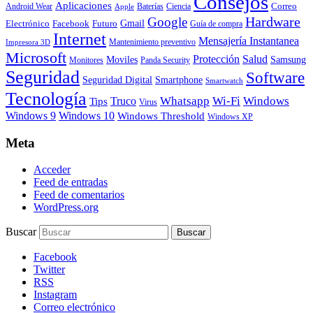
Consejos
Aplicaciones
Correo
Android Wear
Baterías
Ciencia
Apple
Hardware
Google
Gmail
Electrónico
Facebook
Futuro
Guía de compra
Internet
Mensajería Instantanea
Mantenimiento preventivo
Impresora 3D
Microsoft
Protección
Salud
Moviles
Samsung
Monitores
Panda Security
Seguridad
Software
Smartphone
Seguridad Digital
Smartwatch
Tecnología
Whatsapp
Wi-Fi
Windows
Truco
Tips
Virus
Windows 9
Windows 10
Windows Threshold
Windows XP
Meta
Acceder
Feed de entradas
Feed de comentarios
WordPress.org
Buscar
Facebook
Twitter
RSS
Instagram
Correo electrónico