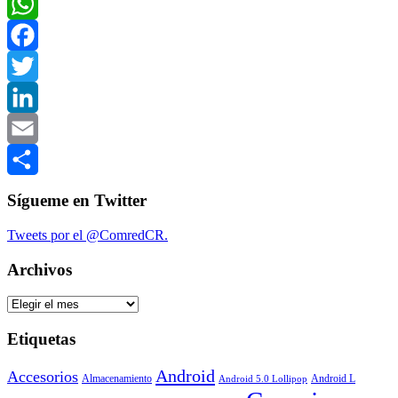
WhatsApp
Facebook
Twitter
LinkedIn
Email
Compartir
Sígueme en Twitter
Tweets por el @ComredCR.
Archivos
Archivos
Etiquetas
Android
Accesorios
Almacenamiento
Android L
Android 5.0 Lollipop