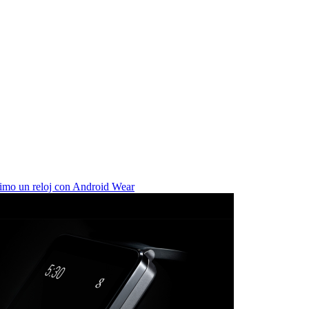
imo un reloj con Android Wear