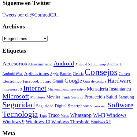
Sígueme en Twitter
Tweets por el @ComredCR.
Archivos
Archivos
Etiquetas
Android
Accesorios
Almacenamiento
Android L
Android 5.0 Lollipop
Consejos
Aplicaciones
Correo
Android Wear
Baterías
Ciencia
Apple
Hardware
Google
Gmail
Electrónico
Facebook
Futuro
Guía de compra
Internet
Mensajería Instantanea
Mantenimiento preventivo
Impresora 3D
Microsoft
Protección
Salud
Moviles
Samsung
Monitores
Panda Security
Seguridad
Software
Smartphone
Seguridad Digital
Smartwatch
Tecnología
Whatsapp
Wi-Fi
Windows
Truco
Tips
Virus
Windows 9
Windows 10
Windows Threshold
Windows XP
Meta