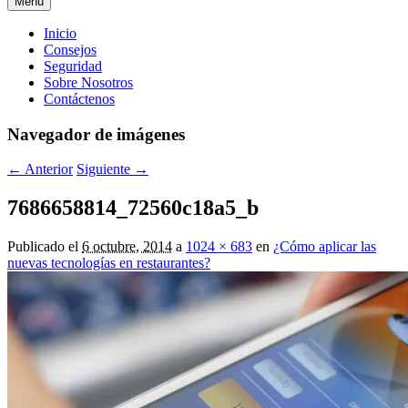
Menú
Menú
Inicio
Consejos
principal
Seguridad
Sobre Nosotros
Contáctenos
Navegador de imágenes
← Anterior
Siguiente →
7686658814_72560c18a5_b
Publicado el
6 octubre, 2014
a
1024 × 683
en
¿Cómo aplicar las
nuevas tecnologías en restaurantes?