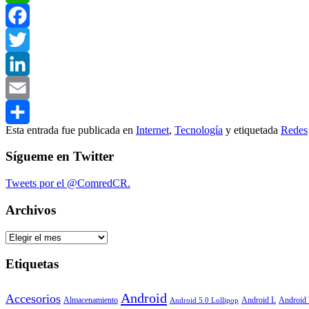
WhatsApp
Facebook
Twitter
LinkedIn
Email
Esta entrada fue publicada en
Internet
,
Tecnología
y etiquetada
Redes
Compartir
Sígueme en Twitter
Tweets por el @ComredCR.
Archivos
Archivos
Etiquetas
Android
Accesorios
Android
Almacenamiento
Android L
Android 5.0 Lollipop