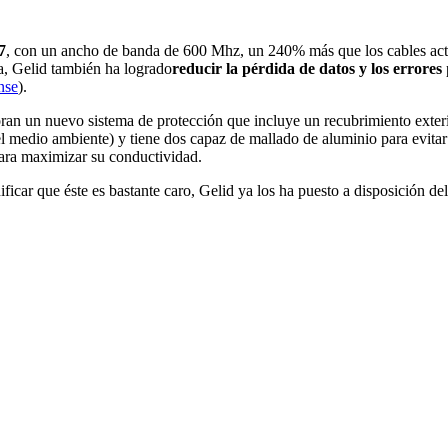
7
, con un ancho de banda de 600 Mhz, un 240% más que los cables act
ía, Gelid también ha logrado
reducir la pérdida de datos y los errores
nse
).
an un nuevo sistema de protección que incluye un recubrimiento exter
medio ambiente) y tiene dos capaz de mallado de aluminio para evitar i
para maximizar su conductividad.
icar que éste es bastante caro, Gelid ya los ha puesto a disposición de