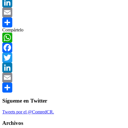
Twitter
LinkedIn
Email
Compártelo
Compartir
WhatsApp
Facebook
Twitter
LinkedIn
Email
Compartir
Sígueme en Twitter
Tweets por el @ComredCR.
Archivos