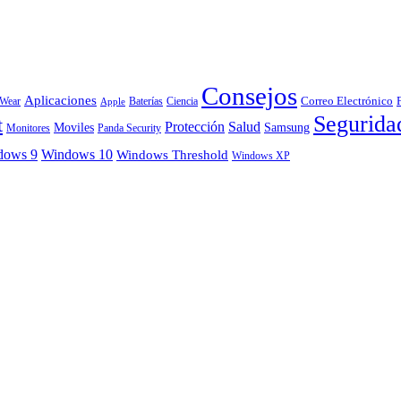
Consejos
Aplicaciones
Correo Electrónico
 Wear
Baterías
Ciencia
Apple
Segurida
t
Protección
Salud
Moviles
Samsung
Monitores
Panda Security
dows 9
Windows 10
Windows Threshold
Windows XP