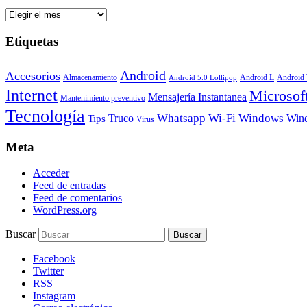
Archivos
Etiquetas
Android
Accesorios
Android
Almacenamiento
Android L
Android 5.0 Lollipop
Internet
Microsof
Mensajería Instantanea
Mantenimiento preventivo
Tecnología
Whatsapp
Wi-Fi
Windows
Truco
Win
Tips
Virus
Meta
Acceder
Feed de entradas
Feed de comentarios
WordPress.org
Buscar
Facebook
Twitter
RSS
Instagram