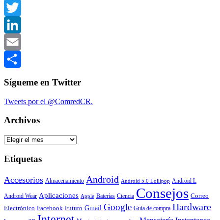
Facebook
Twitter
LinkedIn
Email
Compartir
Sígueme en Twitter
Tweets por el @ComredCR.
Archivos
Archivos
Etiquetas
Android
Accesorios
Almacenamiento
Android L
Android 5.0 Lollipop
Consejos
Aplicaciones
Correo
Android Wear
Baterías
Ciencia
Apple
Hardware
Google
Gmail
Electrónico
Facebook
Futuro
Guía de compra
Internet