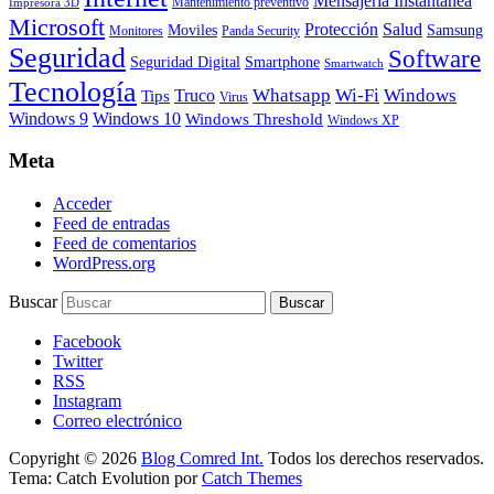
Mensajería Instantanea
Mantenimiento preventivo
Impresora 3D
Microsoft
Protección
Salud
Moviles
Samsung
Monitores
Panda Security
Seguridad
Software
Smartphone
Seguridad Digital
Smartwatch
Tecnología
Whatsapp
Wi-Fi
Windows
Truco
Tips
Virus
Windows 9
Windows 10
Windows Threshold
Windows XP
Meta
Acceder
Feed de entradas
Feed de comentarios
WordPress.org
Buscar
Facebook
Twitter
RSS
Instagram
Correo electrónico
Copyright © 2026
Blog Comred Int.
Todos los derechos reservados.
Tema: Catch Evolution por
Catch Themes