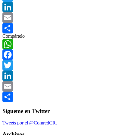
Twitter
LinkedIn
Email
Compártelo
Compartir
WhatsApp
Facebook
Twitter
LinkedIn
Email
Compartir
Sígueme en Twitter
Tweets por el @ComredCR.
Archivos