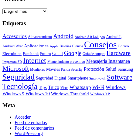
Archivos
Etiquetas
Android
Accesorios
Almacenamiento
Android L
Android 5.0 Lollipop
Consejos
Aplicaciones
Correo
Android Wear
Baterías
Ciencia
Apple
Hardware
Google
Gmail
Electrónico
Facebook
Futuro
Guía de compra
Internet
Mensajería Instantanea
Mantenimiento preventivo
Impresora 3D
Microsoft
Protección
Salud
Moviles
Samsung
Monitores
Panda Security
Seguridad
Software
Smartphone
Seguridad Digital
Smartwatch
Tecnología
Whatsapp
Wi-Fi
Windows
Truco
Tips
Virus
Windows 9
Windows 10
Windows Threshold
Windows XP
Meta
Acceder
Feed de entradas
Feed de comentarios
WordPress.org